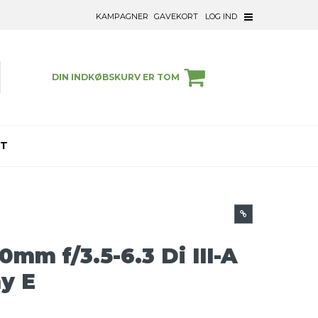
KAMPAGNER
GAVEKORT
LOG IND
DIN INDKØBSKURV ER TOM
ET
mm f/3.5-6.3 Di III-A
y E