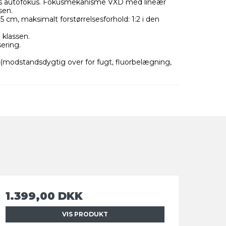
s autofokus. Fokusmekanisme VXD med lineær
sen.
m, maksimalt forstørrelsesforhold: 1:2 i den
 klassen.
ering.
modstandsdygtig over for fugt, fluorbelægning,
1.399,00 DKK
VIS PRODUKT