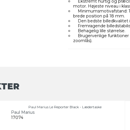
Ekstremt hurtig og præci
motor. Højeste niveau i klas
Minimumsmotivafstand: 15 c
brede position på 18 mm.
Den bedste billedkvalitet i
Fremragende billedstabilis
Behagelig lille størrelse.
Brugervenlige funktioner (
zoomlås).
KTER
Paul Marius Le Reporter Black - Lædertaske
Paul Marius
17074