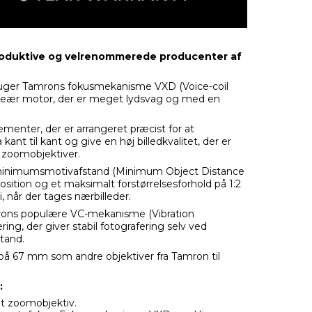
roduktive og velrenommerede producenter af
ruger Tamrons fokusmekanisme VXD (Voice-coil
neær motor, der er meget lydsvag og med en
lementer, der er arrangeret præcist for at
kant til kant og give en høj billedkvalitet, der er
et zoomobjektiver.
 minimumsmotivafstand (Minimum Object Distance
sition og et maksimalt forstørrelsesforhold på 1:2
, når der tages nærbilleder.
ons populære VC-mekanisme (Vibration
ering, der giver stabil fotografering selv ved
stand.
 på 67 mm som andre objektiver fra Tamron til
:
et zoomobjektiv.