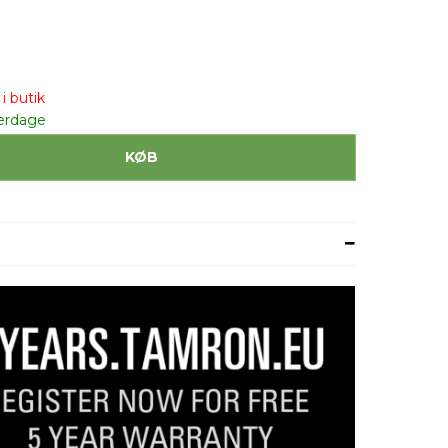
i butik
erdage
KØB