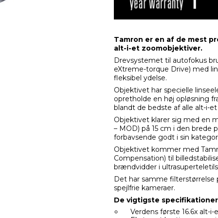
Tamron er en af de mest p
alt-i-et zoomobjektiver.
Drevsystemet til autofokus b
eXtreme-torque Drive) med li
fleksibel ydelse.
Objektivet har specielle linsee
opretholde en høj opløsning fra 
blandt de bedste af alle alt-i-
Objektivet klarer sig med en
– MOD) på 15 cm i den brede po
forbavsende godt i sin kategori
Objektivet kommer med Tamr
Compensation) til billedstabilis
brændvidder i ultrasuperteletil
Det har samme filterstørrelse
spejlfrie kameraer.
De vigtigste specifikationer
Verdens første 16.6x alt-i-