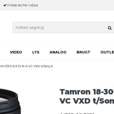
FYSISK BUTIK
I VEJLE
VIDEO
LYS
ANALOG
BRUGT
OUTL
f/3.5-6.3 Di III-A VC VXD t/Sony E
Tamron 18-300
VC VXD t/Son