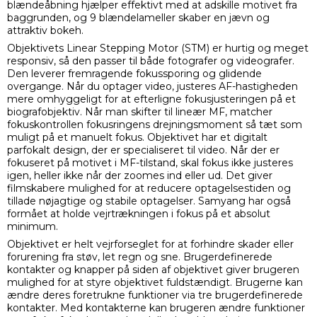
blændeåbning hjælper effektivt med at adskille motivet fra
baggrunden, og 9 blændelameller skaber en jævn og
attraktiv bokeh.
Objektivets Linear Stepping Motor (STM) er hurtig og meget
responsiv, så den passer til både fotografer og videografer.
Den leverer fremragende fokussporing og glidende
overgange. Når du optager video, justeres AF-hastigheden
mere omhyggeligt for at efterligne fokusjusteringen på et
biografobjektiv. Når man skifter til lineær MF, matcher
fokuskontrollen fokusringens drejningsmoment så tæt som
muligt på et manuelt fokus. Objektivet har et digitalt
parfokalt design, der er specialiseret til video. Når der er
fokuseret på motivet i MF-tilstand, skal fokus ikke justeres
igen, heller ikke når der zoomes ind eller ud. Det giver
filmskabere mulighed for at reducere optagelsestiden og
tillade nøjagtige og stabile optagelser. Samyang har også
formået at holde vejrtrækningen i fokus på et absolut
minimum.
Objektivet er helt vejrforseglet for at forhindre skader eller
forurening fra støv, let regn og sne. Brugerdefinerede
kontakter og knapper på siden af objektivet giver brugeren
mulighed for at styre objektivet fuldstændigt. Brugerne kan
ændre deres foretrukne funktioner via tre brugerdefinerede
kontakter. Med kontakterne kan brugeren ændre funktioner