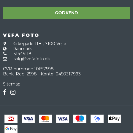
GODKEND
VEFA FOTO
Kirkegade 11B
,
7100 Vejle
Danmark
51445118
salg@vefafoto.dk
CVR-nummer
:
10657598
Bank
:
Reg: 2598 - Konto: 0450317993
Sitemap