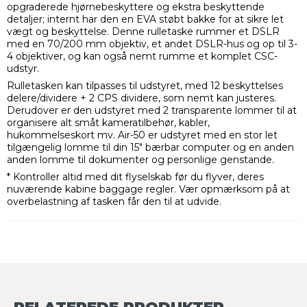
opgraderede hjørnebeskyttere og ekstra beskyttende
detaljer; internt har den en EVA støbt bakke for at sikre let
vægt og beskyttelse. Denne rulletaske rummer et DSLR
med en 70/200 mm objektiv, et andet DSLR-hus og op til 3-
4 objektiver, og kan også nemt rumme et komplet CSC-
udstyr.
Rulletasken kan tilpasses til udstyret, med 12 beskyttelses
delere/dividere + 2 CPS dividere, som nemt kan justeres.
Derudover er den udstyret med 2 transparente lommer til at
organisere alt småt kameratilbehør, kabler,
hukommelseskort mv. Air-50 er udstyret med en stor let
tilgængelig lomme til din 15" bærbar computer og en anden
anden lomme til dokumenter og personlige genstande.
* Kontroller altid med dit flyselskab før du flyver, deres
nuværende kabine baggage regler. Vær opmærksom på at
overbelastning af tasken får den til at udvide.