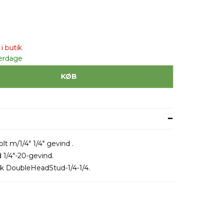
i butik
erdage
KØB
t m/1/4" 1/4" gevind .
 1/4"-20-gevind.
tk DoubleHeadStud-1/4-1/4.