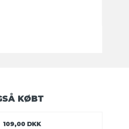
GSÅ KØBT
109,00 DKK