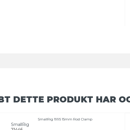
BT DETTE PRODUKT HAR O
SmallRig 1995 15mm Rod Clamp
SmallRig
21446