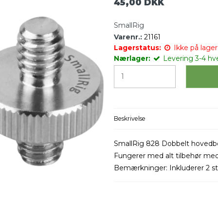
45,00 DKK
SmallRig
Varenr.:
21161
Lagerstatus:
Ikke på lager 
Nærlager:
Levering 3-4 hv
Beskrivelse
SmallRig 828 Dobbelt hovedbol
Fungerer med alt tilbehør med
Bemærkninger: Inkluderer 2 s