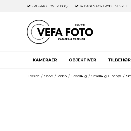
FRI FRAGT
OVER 1000,-
14 DAGES
FORTRYDELSESRET
KAMERAER
OBJEKTIVER
TILBEHØR
Forside
/
Shop
/
Video
/
SmallRig
/
SmallRig Tilbehør
/
Sm