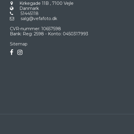
Kirkegade 11B
,
7100 Vejle
Danmark
51445118
salg@vefafoto.dk
CVR-nummer
:
10657598
Bank
:
Reg: 2598 - Konto: 0450317993
Sitemap