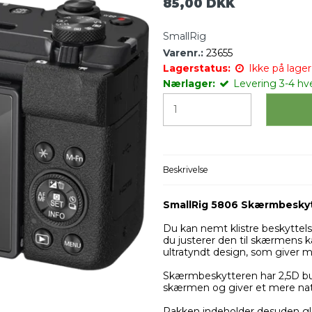
85,00 DKK
SmallRig
Varenr.:
23655
Lagerstatus:
Ikke på lager 
Nærlager:
Levering 3-4 hv
Beskrivelse
SmallRig 5806 Skærmbeskytt
Du kan nemt klistre beskyttels
du justerer den til skærmens 
ultratyndt design, som giver mu
Skærmbeskytteren har 2,5D bue
skærmen og giver et mere nat
Pakken indeholder desuden glas