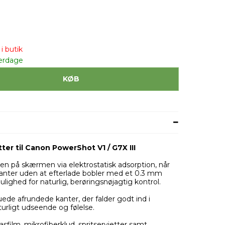
i butik
erdage
KØB
er til Canon PowerShot V1 / G7X III
en på skærmen via elektrostatisk adsorption, når
kanter uden at efterlade bobler med et 0.3 mm
lighed for naturlig, berøringsnøjagtig kontrol.
de afrundede kanter, der falder godt ind i
urligt udseende og følelse.
film, mikrofiberklud, spritservietter samt