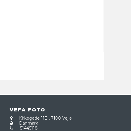
VEFA FOTO
Kirkegade 11B
,
7100 Vejle
Danmark
51445118