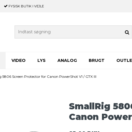
FYSISK BUTIK
I VEJLE
VIDEO
LYS
ANALOG
BRUGT
OUTL
g 5806 Screen Protector for Canon PowerShot V1 / G7X III
SmallRig 580
Canon PowerS