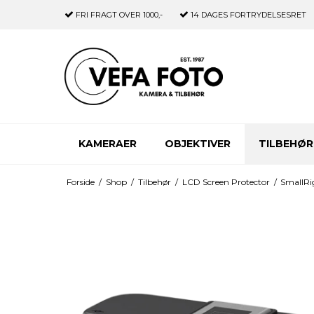
FRI FRAGT
OVER 1000,-
14 DAGES
FORTRYDELSESRET
KAMERAER
OBJEKTIVER
TILBEHØR
Forside
/
Shop
/
Tilbehør
/
LCD Screen Protector
/
SmallRi