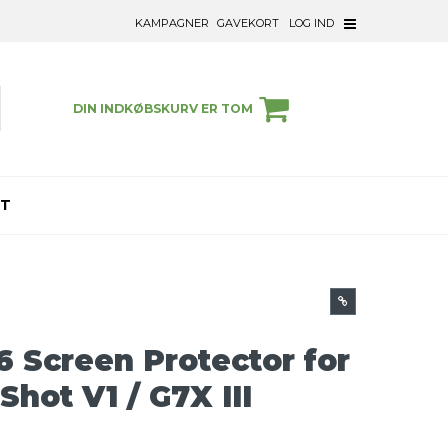
KAMPAGNER
GAVEKORT
LOG IND
DIN INDKØBSKURV ER TOM
ET
6 Screen Protector for
hot V1 / G7X III