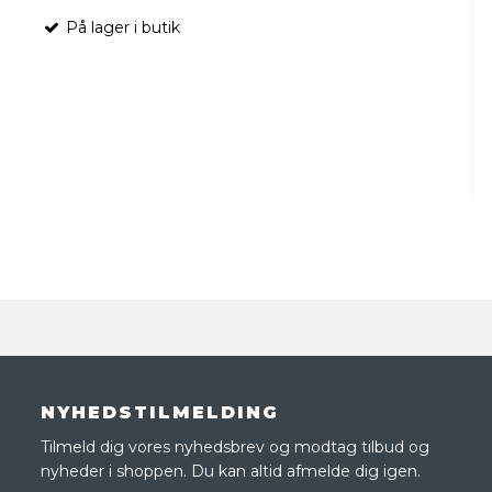
På lager i butik
NYHEDSTILMELDING
Tilmeld dig vores nyhedsbrev og modtag tilbud og
nyheder i shoppen. Du kan altid afmelde dig igen.