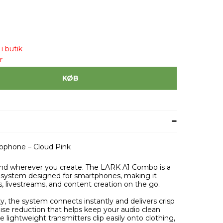
i butik
r
KØB
ophone – Cloud Pink
ound wherever you create. The LARK A1 Combo is a
system designed for smartphones, making it
s, livestreams, and content creation on the go.
y, the system connects instantly and delivers crisp
oise reduction that helps keep your audio clean
lightweight transmitters clip easily onto clothing,