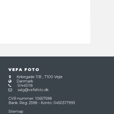
VEFA FOTO
Kirkegade 11B
,
7100 Vejle
Danmark
51445118
salg@vefafoto.dk
CVR-nummer
:
10657598
Bank
:
Reg: 2598 - Konto: 0450317993
Sitemap