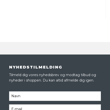
NYHEDSTILMELDING
Tilmeld dig vores nyhedsbrev og modtag tilbud og
nyheder i shoppen. Du kan altid afmelde dig igen.