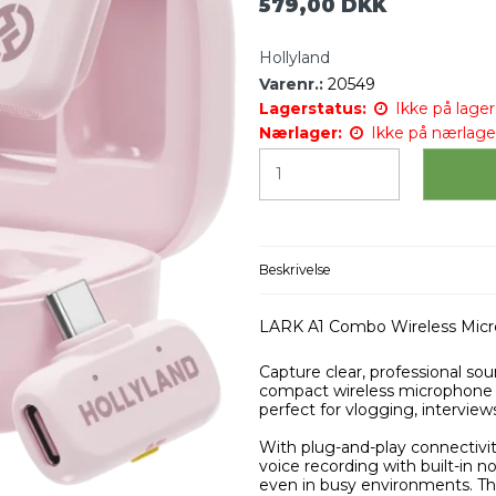
579,00 DKK
Hollyland
Varenr.:
20549
Lagerstatus:
Ikke på lager 
Nærlager:
Ikke på nærlage
Beskrivelse
LARK A1 Combo Wireless Micr
Capture clear, professional s
compact wireless microphone 
perfect for vlogging, interview
With plug-and-play connectivit
voice recording with built-in n
even in busy environments. The 