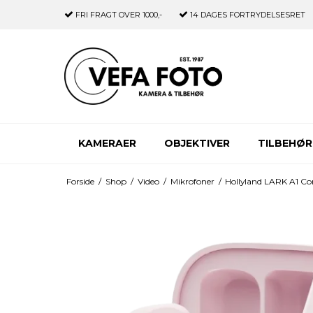
FRI FRAGT
OVER 1000,-
14 DAGES
FORTRYDELSESRET
KAMERAER
OBJEKTIVER
TILBEHØR
Forside
/
Shop
/
Video
/
Mikrofoner
/
Hollyland LARK A1 C