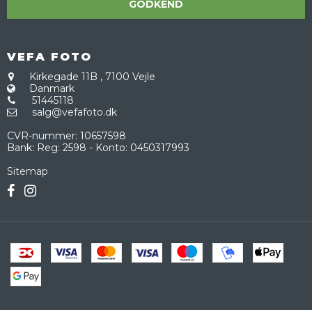
GODKEND
VEFA FOTO
Kirkegade 11B
,
7100 Vejle
Danmark
51445118
salg@vefafoto.dk
CVR-nummer
:
10657598
Bank
:
Reg: 2598 - Konto: 0450317993
Sitemap