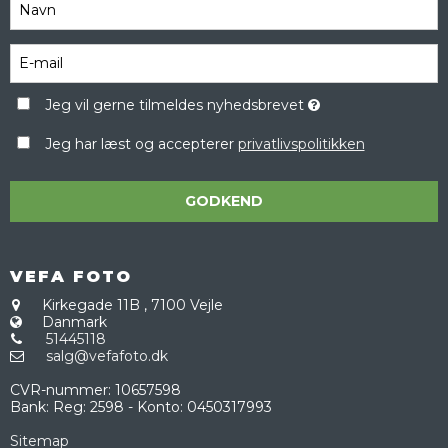
Jeg vil gerne tilmeldes nyhedsbrevet
Jeg har læst og accepterer
privatlivspolitikken
GODKEND
VEFA FOTO
Kirkegade 11B
,
7100 Vejle
Danmark
51445118
salg@vefafoto.dk
CVR-nummer
:
10657598
Bank
:
Reg: 2598 - Konto: 0450317993
Sitemap