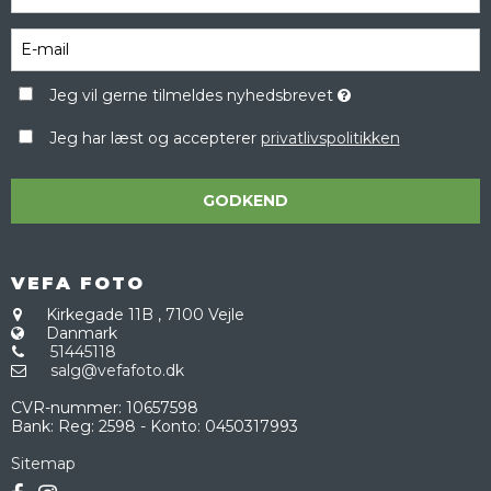
Jeg vil gerne tilmeldes nyhedsbrevet
Jeg har læst og accepterer
privatlivspolitikken
GODKEND
VEFA FOTO
Kirkegade 11B
,
7100 Vejle
Danmark
51445118
salg@vefafoto.dk
CVR-nummer
:
10657598
Bank
:
Reg: 2598 - Konto: 0450317993
Sitemap