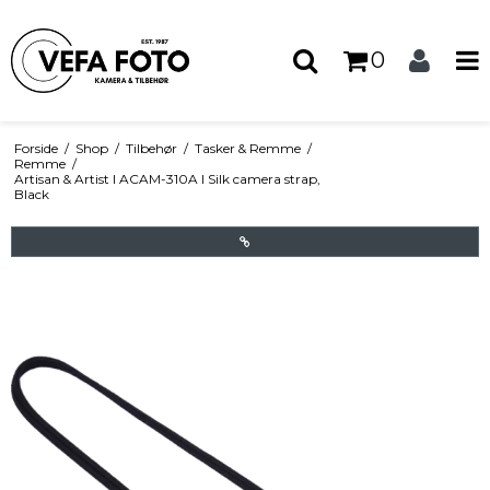
0
Forside
/
Shop
/
Tilbehør
/
Tasker & Remme
/
Remme
/
Artisan & Artist I ACAM-310A I Silk camera strap,
Black