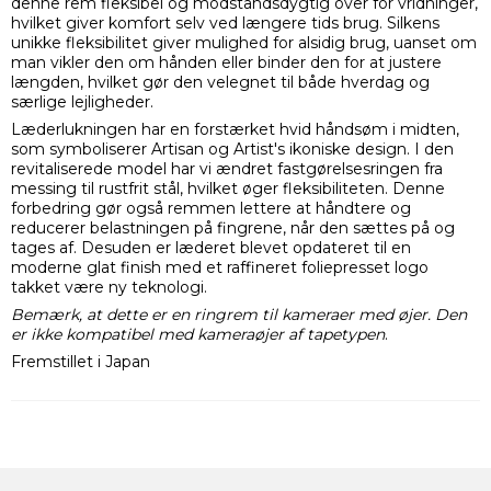
denne rem fleksibel og modstandsdygtig over for vridninger,
hvilket giver komfort selv ved længere tids brug. Silkens
unikke fleksibilitet giver mulighed for alsidig brug, uanset om
man vikler den om hånden eller binder den for at justere
længden, hvilket gør den velegnet til både hverdag og
særlige lejligheder.
Læderlukningen har en forstærket hvid håndsøm i midten,
som symboliserer Artisan og Artist's ikoniske design. I den
revitaliserede model har vi ændret fastgørelsesringen fra
messing til rustfrit stål, hvilket øger fleksibiliteten. Denne
forbedring gør også remmen lettere at håndtere og
reducerer belastningen på fingrene, når den sættes på og
tages af. Desuden er læderet blevet opdateret til en
moderne glat finish med et raffineret foliepresset logo
takket være ny teknologi.
Bemærk, at dette er en ringrem til kameraer med øjer. Den
er ikke kompatibel med kameraøjer af tapetypen
.
Fremstillet i Japan