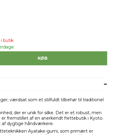
i butik
erdage
KØB
ger, værdsat som et stilfuldt tilbehør til traditionel
hed, der er unik for silke. Det er et robust, men
 er fremstillet af en anerkendt flettebutik i Kyoto.
af dygtige håndværkere.
fletteteknikken Ayatake-gumi, som primært er