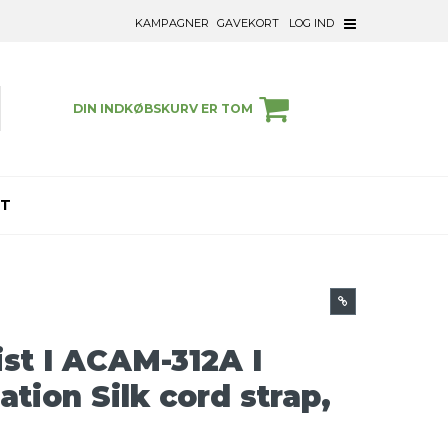
KAMPAGNER
GAVEKORT
LOG IND
DIN INDKØBSKURV ER TOM
ET
ist I ACAM-312A I
tion Silk cord strap,