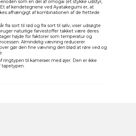
erioden som en del af omogai (et stykke udstyr,
 Et af kendetegnene ved Ayatakegumi er, at
kkes afhængigt af kombinationen af de flettede
ra sort til rød og fra sort til sølv, viser udsøgte
ruger naturlige farvestoffer takket være deres
 tager højde for faktorer som temperatur og
rocessen. Almindelig vævning reducerer
over gør den fine vævning den blød at røre ved og
e.
 ringtypen til kameraer med øjer. Den er ikke
 tapetypen.