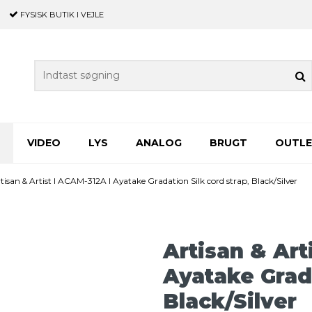
FYSISK BUTIK
I VEJLE
VIDEO
LYS
ANALOG
BRUGT
OUTL
tisan & Artist I ACAM-312A I Ayatake Gradation Silk cord strap, Black/Silver
Artisan & Art
Ayatake Grada
Black/Silver