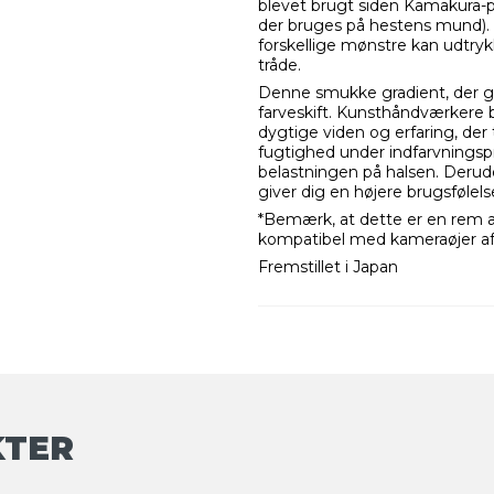
blevet brugt siden Kamakura-p
der bruges på hestens mund).
forskellige mønstre kan udtry
tråde.
Denne smukke gradient, der går f
farveskift. Kunsthåndværkere b
dygtige viden og erfaring, der
fugtighed under indfarvningsp
belastningen på halsen. Derud
giver dig en højere brugsfølels
*Bemærk, at dette er en rem af
kompatibel med kameraøjer af
Fremstillet i Japan
KTER