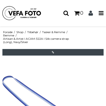
0
Forside
/
Shop
/
Tilbehør
/
Tasker & Remme
/
Remme
/
Artisan & Artist I ACAM-322A I Silk camera strap
(Long), Navy/Silver