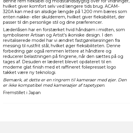
denne rem fleksibel og modstandsdygtig over for vridninger,
hvilket giver komfort selv ved længere tids brug. ACAM-
320A kan med sin alsidige længde på 1.200 mm bæres som
enten nakke- eller skulderrem, hvilket giver fleksibilitet, der
passer til din personlige stil og dine præferencer.
Læderlåsen har en forstærket hvid håndsøm i midten, som
symboliserer Artisan og Artist's ikoniske design. I den
revitaliserede model har vi ændret fastgørelsesringen fra
messing til rustfrit stål, hvilket øger fleksibiliteten. Denne
forbedring gør også remmen lettere at håndtere og
reducerer belastningen på fingrene, når den sættes på og
tages af. Desuden er læderet blevet opdateret til en
moderne glat finish med et raffineret foliepresset logo
takket være ny teknologi.
Bemærk, at dette er en ringrem til kameraer med øjer. Den
er ikke kompatibel med kameraøjer af tapetypen
.
Fremstillet i Japan