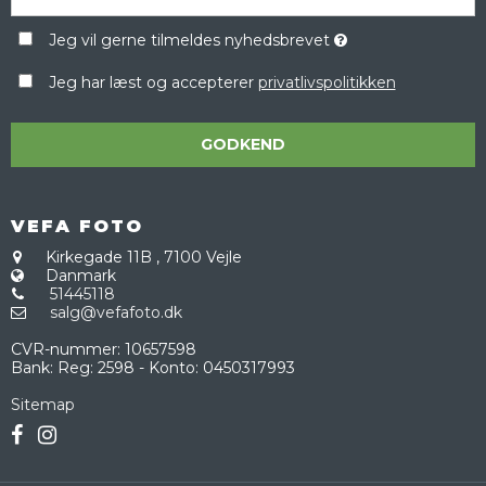
Jeg vil gerne tilmeldes nyhedsbrevet
Jeg har læst og accepterer
privatlivspolitikken
GODKEND
VEFA FOTO
Kirkegade 11B
,
7100 Vejle
Danmark
51445118
salg@vefafoto.dk
CVR-nummer
:
10657598
Bank
:
Reg: 2598 - Konto: 0450317993
Sitemap