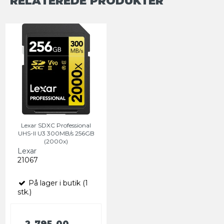
RELATEREDE PRODUKTER
Lexar SDXC Professional
UHS-II U3 300MB/s 256GB
(2000x)
Lexar
21067
På lager i butik (1
stk.)
2.795,00