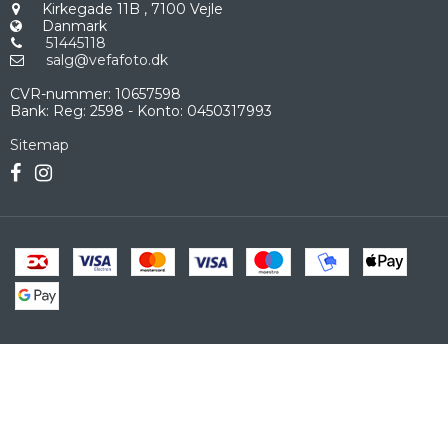
Kirkegade 11B
,
7100 Vejle
Danmark
51445118
salg@vefafoto.dk
CVR-nummer
:
10657598
Bank
:
Reg: 2598 - Konto: 0450317993
Sitemap