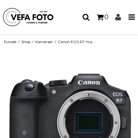
0
Forside
/
Shop
/
Kameraer
/
Canon EOS R7 Hus