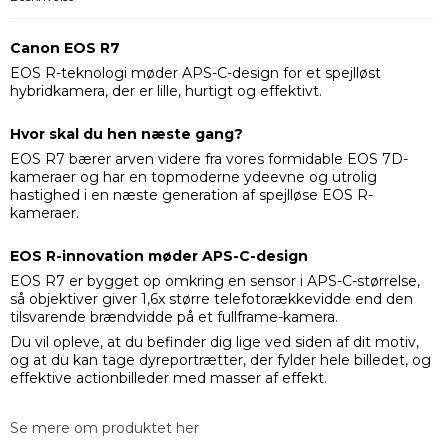
Canon EOS R7
EOS R-teknologi møder APS-C-design for et spejlløst
hybridkamera, der er lille, hurtigt og effektivt.
Hvor skal du hen næste gang?
EOS R7 bærer arven videre fra vores formidable EOS 7D-
kameraer og har en topmoderne ydeevne og utrolig
hastighed i en næste generation af spejlløse EOS R-
kameraer.
EOS R-innovation møder APS-C-design
EOS R7 er bygget op omkring en sensor i APS-C-størrelse,
så objektiver giver 1,6x større telefotorækkevidde end den
tilsvarende brændvidde på et fullframe-kamera.
Du vil opleve, at du befinder dig lige ved siden af dit motiv,
og at du kan tage dyreportrætter, der fylder hele billedet, og
effektive actionbilleder med masser af effekt.
Se mere om produktet her