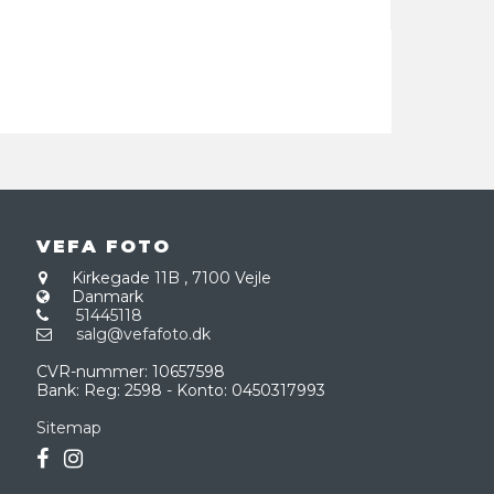
VEFA FOTO
Kirkegade 11B
,
7100 Vejle
Danmark
51445118
salg@vefafoto.dk
CVR-nummer
:
10657598
Bank
:
Reg: 2598 - Konto: 0450317993
Sitemap