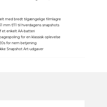
t med bredt tilgængelige filmlagre
31 mm f/11 til hverdagens snapshots
f et enkelt AA-batteri
bagespoling for en klassisk oplevelse
120s for nem betjening
 række Snapshot Art-udgaver