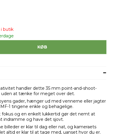
i butik
erdage
KØB
eativitet handler dette 35 mm point-and-shoot-
 uden at tænke for meget over det.
byens gader, hænger ud med vennerne eller jagter
r MF-1 tingene enkle og behagelige.
fokus og en enkelt lukkertid gør det nemt at
at indramme og have det sjovt.
e billeder er klar til dag eller nat, og kameraets
 altid er klar til at tage med, uanset hvor du er.