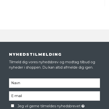
NYHEDSTILMELDING
Tilmeld dig vores nyhedsbrev og modtag tilbud og
nyheder i shoppen. Du kan altid afmelde dig igen.
Jeg vil gerne tilmeldes nyhedsbrevet