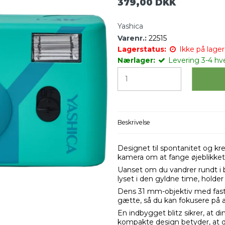
379,00 DKK
Yashica
Varenr.:
22515
Lagerstatus:
Ikke på lager 
Nærlager:
Levering 3-4 hv
Beskrivelse
Designet til spontanitet og kr
kamera om at fange øjeblikket
Uanset om du vandrer rundt i 
lyset i den gyldne time, holde
Dens 31 mm-objektiv med fast 
gætte, så du kan fokusere på 
En indbygget blitz sikrer, at din
kompakte design betyder, at det