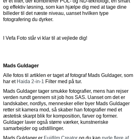
er et filter, der kombinerer POL- og ND-teknologi, en smart
og effektiv løsning, som kan hjælpe dig med at tage dine
billeder til det næste niveau, uanset hvilken type
fotografering du dyrker.
I Vefa Foto står vi klar til at vejlede dig!
Mads Guldager
Alle fotos til artiklen er taget af fotograf Mads Guldager, som
har et
Haida 2-in-1
Filter med på tur.
Mads Guldager tager smukke fotografier, mens han rejser
verden rundt gennem sit job hos SAS. Uanset om det er
landskaber, nordlys, mennesker eller byer Mads Guldager
retter sit kamera mod, så skaber han fotografier med et
æstetisk skarpt blik for komposition, farver og former.
Guldager laver også større værker, kunstneriske
samarbejder og udstillinger.
Mads Guldager er
Fujifilm Creator
og du kan
nyde flere af