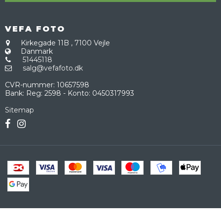
VEFA FOTO
Kirkegade 11B
,
7100 Vejle
Danmark
51445118
salg@vefafoto.dk
CVR-nummer
:
10657598
Bank
:
Reg: 2598 - Konto: 0450317993
Sitemap