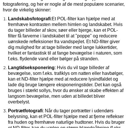
fotografering, og her er nogle af de mest populære scenarier,
hvor de virkelig skinner:
Landskabsfotografi
:
Et POL-filter kan hjælpe med at
fremhæve kontrasten mellem himlen og landskabet. Hvis
du tager billeder af skov, søer eller bjerge, kan et POL-
filter få farverne i landskabet til at "poppe" og reducere
uønskede refleksioner fra vandspejlet.
Et ND-filter giver
dig mulighed for at tage billeder med lange lukkertider,
hvilket er fantastisk til at fange bevægelse i naturen, som
f.eks. flydende vand eller bølger på stranden.
Langtidseksponering
:
Hvis du vil tage billeder af
bevægelse, som f.eks. trafiklys om natten eller havbølger,
kan et ND-filter hjælpe med at reducere lysindfaldet og
lade dig bruge længere eksponeringstider. Det kan også
bruges i stærkt sollys, hvor du ønsker at skabe effekten af
langsom bevægelse, men uden at billedet bliver
overbelyst.
Portrætfotografi
:
Når du tager portrætter i udendørs
belysning, kan et POL-filter hjælpe med at fjerne reflekser
fra huden og fremhæve naturlige hudtoner. Hvis du bruger
et ND-filter, kan du vælge en større blændeåbning (f.eks.