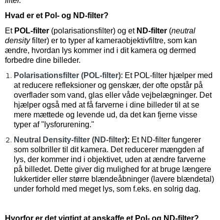
filter.
Hvad er et Pol- og ND-filter?
Et
POL-filter
(polarisationsfilter) og et
ND-filter
(
neutral
density
filter) er to typer af kameraobjektivfiltre, som kan
ændre, hvordan lys kommer ind i dit kamera og dermed
forbedre dine billeder.
Polarisationsfilter (POL-filter)
:
Et POL-filter hjælper med
at reducere refleksioner og genskær, der ofte opstår på
overflader som vand, glas eller våde vejbelægninger. Det
hjælper også med at få farverne i dine billeder til at se
mere mættede og levende ud, da det kan fjerne visse
typer af "lysforurening."
Neutral Density-filter (ND-filter
):
Et ND-filter fungerer
som solbriller til dit kamera. Det reducerer mængden af
lys, der kommer ind i objektivet, uden at ændre farverne
på billedet. Dette giver dig mulighed for at bruge længere
lukkertider eller større blændeåbninger (lavere blændetal)
under forhold med meget lys, som f.eks. en solrig dag.
Hvorfor er det vigtigt at anskaffe et Pol- og ND-filter?