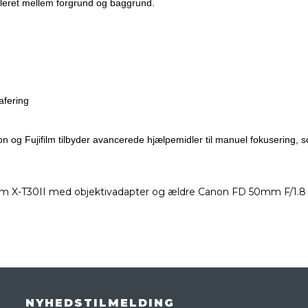
olleret mellem forgrund og baggrund.
afering
n og Fujifilm tilbyder avancerede hjælpemidler til manuel fokusering, 
ilm X-T30II med objektivadapter og ældre Canon FD 50mm F/1.8
NYHEDSTILMELDING