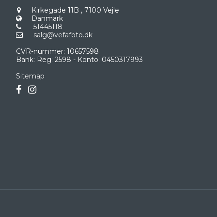
Kirkegade 11B
,
7100 Vejle
Danmark
51445118
salg@vefafoto.dk
CVR-nummer
:
10657598
Bank
:
Reg: 2598 - Konto: 0450317993
Sitemap