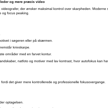
lleder og mere præcis video
 og videografer, der ønsker maksimal kontrol over skarpheden. Moderne
e og focus peaking.
.
otivet i søgeren eller på skærmen.
 fremstår knivskarpe.
ste områder med en farvet kontur.
g, landskaber, natfoto og motiver med lav kontrast, hvor autofokus kan h
fordi det giver mere kontrollerede og professionelle fokusovergange.
der optagelsen.