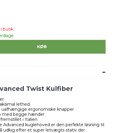
i butik
erdage
KØB
dvanced Twist Kulfiber
er
ksimal lethed
e uafhængige ergonomiske knapper
tup med begge hænder
mstillet i Italien
ee Advanced kuglehoved er den perfekte løsning til
 udkig efter et super letvægts stativ der