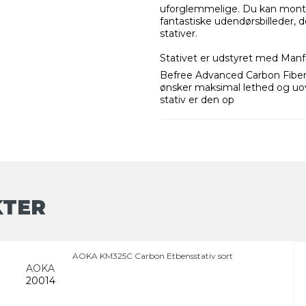
uforglemmelige. Du kan monter
fantastiske udendørsbilleder, 
stativer.
Stativet er udstyret med Man
Befree Advanced Carbon Fiber 
ønsker maksimal lethed og uove
stativ er den op
KTER
AOKA KM325C Carbon Etbensstativ sort
AOKA
20014