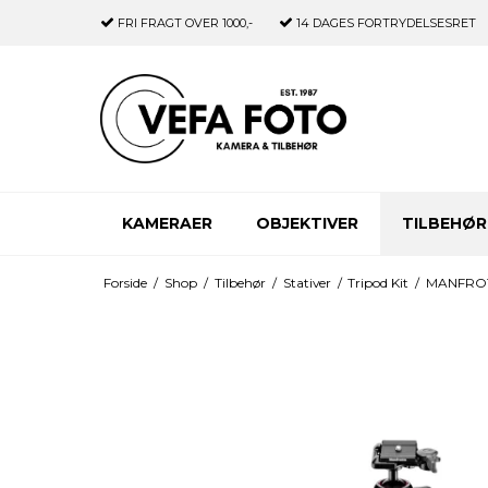
FRI FRAGT
OVER 1000,-
14 DAGES
FORTRYDELSESRET
KAMERAER
OBJEKTIVER
TILBEHØR
Forside
/
Shop
/
Tilbehør
/
Stativer
/
Tripod Kit
/
MANFROTTO