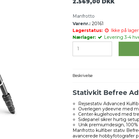
2.569,00 DKK
Manfrotto
Varenr.:
20161
Lagerstatus:
Ikke på lager 
Nærlager:
Levering 3-4 hv
Beskrivelse
Stativkit Befree A
Rejsestativ Advanced Kulfib
Overlegen ydeevne med ma
Center-kuglehoved med tr
Sidepanel sikrer hurtig se
Unik premiumdesign, 100% fre
Manfrotto kulfiber stativ Befr
avancerede hobbyfotografer på