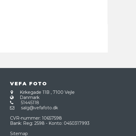
VEFA FOTO
Kirkegade 11B
,
7100 Vejle
Danmark
51445118
salg@vefafoto.dk
CVR-nummer
:
10657598
Bank
:
Reg: 2598 - Konto: 0450317993
Sitemap