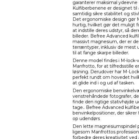
garanterer maksimal ydeevne 
Kulfiberbenene er designet t
samtidig sikre stabilitet og sti
Det ergonomiske design gør Ma
hurtig, hvilket gør det muligt
at indstille deres udstyr, så 
billeder. Befree Advanced kulfi
massivt magnesium, der er design
terræntyper, inklusiv de mest u
til at fange skarpe billeder.
Denne model findes i M-lock-ve
Manfrotto, for at tilfredsstill
løsning. Derudover har M-Loc
perfekt rundt om hovedet hvil
at glide ind i og ud af tasken.
Den ergonomiske benvinkelvælg
venstrehåndede fotografer, der
finde den rigtige stativhøjde u
tage.. Befree Advanced kulfibe
benvinkelpositioner, der sikrer 
op udendørs
Den lette magnesiumspindel p
ligesom Manfrottos professione
forbedre deres kreativitet ved a