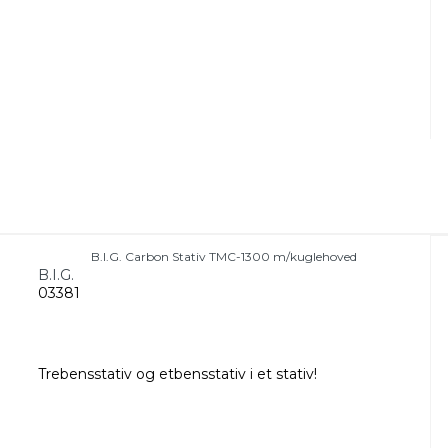
B.I.G. Carbon Stativ TMC-1300 m/kuglehoved
B.I.G.
03381
Trebensstativ og etbensstativ i et stativ!