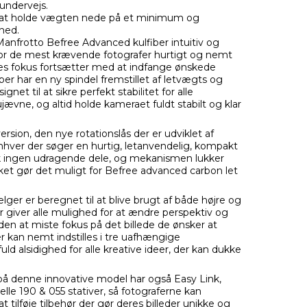
undervejs.
il at holde vægten nede på et minimum og
vhed.
nfrotto Befree Advanced kulfiber intuitiv og
 for de mest krævende fotografer hurtigt og nemt
deres fokus fortsætter med at indfange ønskede
ber har en ny spindel fremstillet af letvægts og
et til at sikre perfekt stabilitet for alle
jævne, og altid holde kameraet fuldt stabilt og klar
rsion, den nye rotationslås der er udviklet af
e enhver der søger en hurtig, letanvendelig, kompakt
k ingen udragende dele, og mekanismen lukker
ket gør det muligt for Befree advanced carbon let
er er beregnet til at blive brugt af både højre og
 giver alle mulighed for at ændre perspektiv og
den at miste fokus på det billede de ønsker at
r kan nemt indstilles i tre uafhængige
fuld alsidighed for alle kreative ideer, der kan dukke
å denne innovative model har også Easy Link,
lle 190 & 055 stativer, så fotograferne kan
t tilføje tilbehør der gør deres billeder unikke og