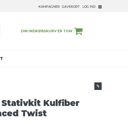
KAMPAGNER
GAVEKORT
LOG IND
DIN INDKØBSKURV ER TOM
ET
ativkit Kulfiber
nced Twist