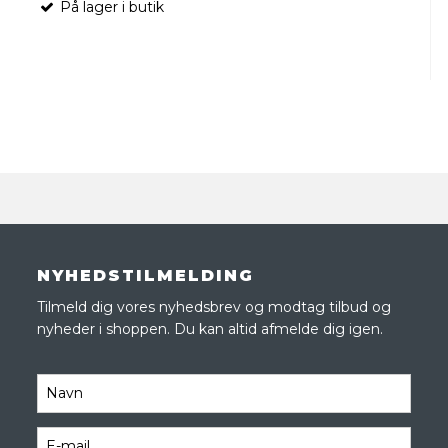
På lager i butik
NYHEDSTILMELDING
Tilmeld dig vores nyhedsbrev og modtag tilbud og
nyheder i shoppen. Du kan altid afmelde dig igen.