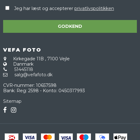
Jeg har læst og accepterer
privatlivspolitikken
GODKEND
VEFA FOTO
Kirkegade 11B
,
7100 Vejle
Danmark
51445118
salg@vefafoto.dk
CVR-nummer
:
10657598
Bank
:
Reg: 2598 - Konto: 0450317993
Sitemap