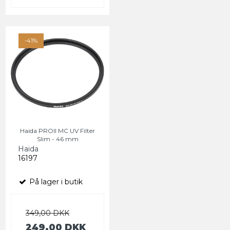
-41%
Haida PROII MC UV Filter
Slim - 46 mm
Haida
16197
På lager i butik
349,00 DKK
249,00 DKK