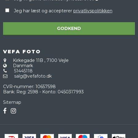
Jeg har læst og accepterer
privatlivspolitikken
GODKEND
VEFA FOTO
Kirkegade 11B
,
7100 Vejle
Danmark
51445118
salg@vefafoto.dk
CVR-nummer
:
10657598
Bank
:
Reg: 2598 - Konto: 0450317993
Sitemap