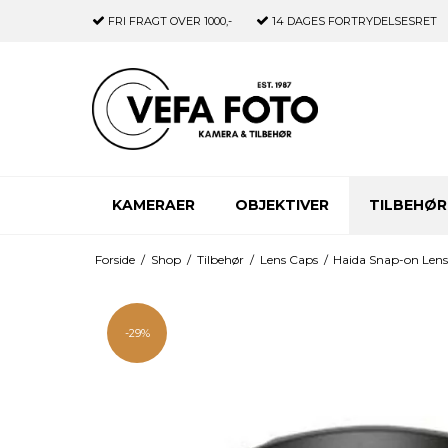
FRI FRAGT
OVER 1000,-
14 DAGES
FORTRYDELSESRET
KAMERAER
OBJEKTIVER
TILBEHØR
Forside
/
Shop
/
Tilbehør
/
Lens Caps
/
Haida Snap-on Len
-29%