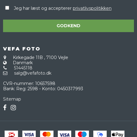
Jeg har læst og accepterer
privatlivspolitikken
GODKEND
VEFA FOTO
Kirkegade 11B
,
7100 Vejle
Danmark
51445118
salg@vefafoto.dk
CVR-nummer
:
10657598
Bank
:
Reg: 2598 - Konto: 0450317993
Sitemap