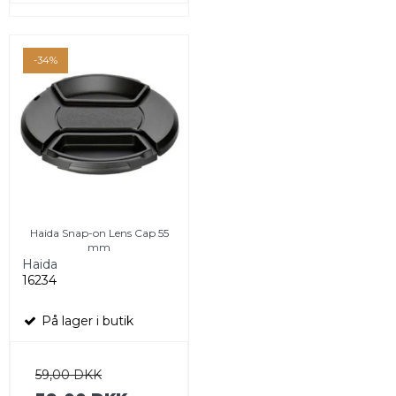
-34%
Haida Snap-on Lens Cap 55
mm
Haida
16234
På lager i butik
59,00 DKK