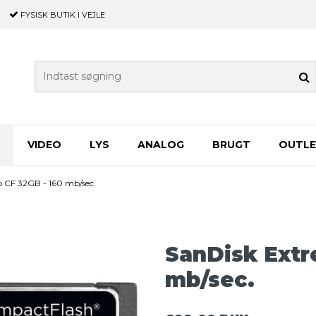
FYSISK BUTIK
I VEJLE
VIDEO
LYS
ANALOG
BRUGT
OUTL
 CF 32GB - 160 mb/sec.
SanDisk Extr
mb/sec.