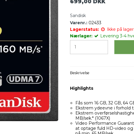
699,00 DKK
Sandisk
Varenr.:
02433
Lagerstatus:
Ikke på lager 
Nærlager:
Levering 3-4 hv
Beskrivelse
Highlights
Fås som 16 GB, 32 GB, 64 G
Ekstrem ydeevne i forhold ti
Ekstrem overførselshastighed
MB/sek.* (1067X)
Video Performance Guarantee
at optage fuld HD-video og 
på min. 65 MB/sek.