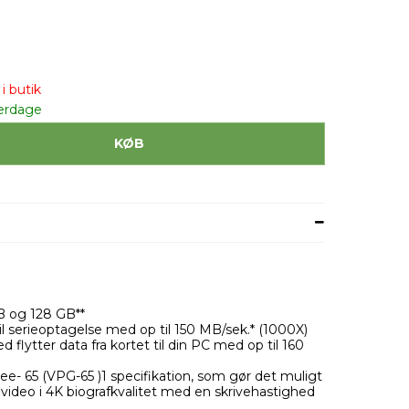
i butik
erdage
KØB
B og 128 GB**
l serieoptagelse med op til 150 MB/sek.* (1000X)
 flytter data fra kortet til din PC med op til 160
- 65 (VPG-65 )1 specifikation, som gør det muligt
video i 4K biografkvalitet med en skrivehastighed