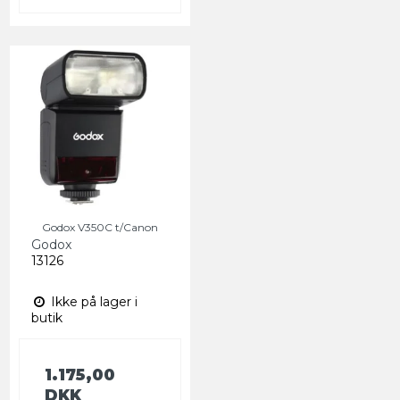
Godox V350C t/Canon
Godox
13126
Ikke på lager i
butik
1.175,00
DKK