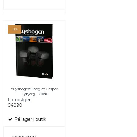
-0%
''Lysbogen'' bog af Casper
Tybjerg - Click
Fotobøger
04090
På lager i butik