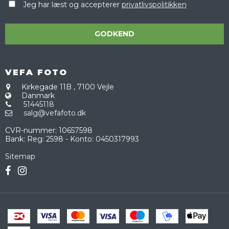
Jeg har læst og accepterer
privatlivspolitikken
GODKEND
VEFA FOTO
Kirkegade 11B
,
7100 Vejle
Danmark
51445118
salg@vefafoto.dk
CVR-nummer
:
10657598
Bank
:
Reg: 2598 - Konto: 0450317993
Sitemap