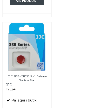
VIS PRODUKT
JJC SRB-C11DR Soft Release
Button Rød
JJC
17524
På lager i butik