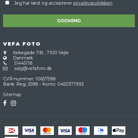
Jeg har læst og accepterer
privatlivspolitikken
GODKEND
VEFA FOTO
Kirkegade 11B
,
7100 Vejle
Danmark
51445118
salg@vefafoto.dk
CVR-nummer
:
10657598
Bank
:
Reg: 2598 - Konto: 0450317993
Sitemap