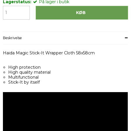
Lagerstatus:
På lager i butik
KØB
Beskrivelse
Haida Magic Stick-It Wrapper Cloth 58x58cm
High protection
High quality material
Multifunctional
Stick-It by itself