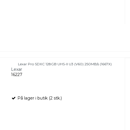
Lexar Pro SDXC 128GB UHS-II U3 (V60) 250MB/s (1667X)
Lexar
16227
På lager i butik (2 stk.)