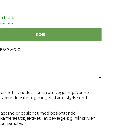
 i butik
erdage
KØB
-10X/G-20X
udformet i smedet aluminiumslegering. Denne
 større densitet og meget større styrke end
laderne er designet med beskyttende
ameraet/objektivet i at bevæge sig, når skruen
kompatiblex.