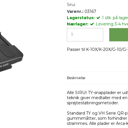
Sirui
Varenr.:
03167
Lagerstatus:
1
stk.
på lager
Nærlager:
Levering 3-4 hv
Passer til K-10X/K-20X/G-10/G
Beskrivelse
Alle SIRUI TY-snapplader er 
teknik giver medtaller med en
sprøjtestøbningsmetoder.
Standard TY og VH Serie QR-p
gummimåtter, som forhindrer k
strammes. Alle plader er Arca-