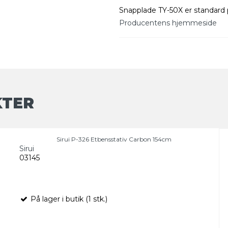
Snapplade TY-50X er standard 
Producentens hjemmeside
KTER
Sirui P-326 Etbensstativ Carbon 154cm
Sirui
03145
På lager i butik (1 stk.)