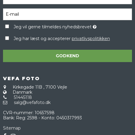
Jeg vil gerne tilmeldes nyhedsbrevet
Jeg har læst og accepterer
privatlivspolitikken
GODKEND
VEFA FOTO
Kirkegade 11B
,
7100 Vejle
Danmark
51445118
salg@vefafoto.dk
CVR-nummer
:
10657598
Bank
:
Reg: 2598 - Konto: 0450317993
Sitemap