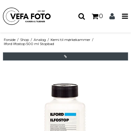
0
Forside
/
Shop
/
Analog
/
Kemi til mørkekammer
/
Ilford Ilfostop 500 ml Stopbad