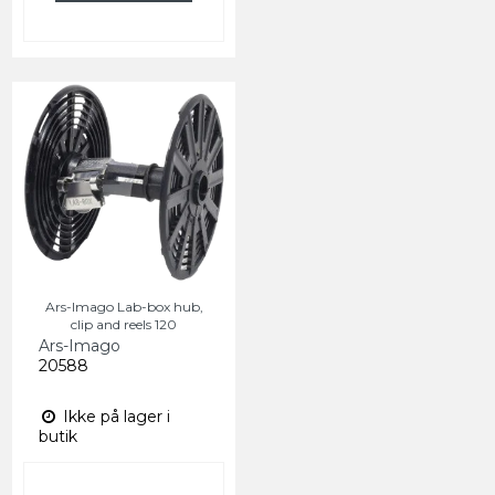
Ars-Imago Lab-box hub,
clip and reels 120
Ars-Imago
20588
Ikke på lager i
butik