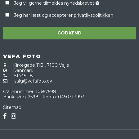
Jeg vil gerne tilmeldes nyhedsbrevet
Jeg har læst og accepterer
privatlivspolitikken
GODKEND
VEFA FOTO
Kirkegade 11B
,
7100 Vejle
Danmark
51445118
salg@vefafoto.dk
CVR-nummer
:
10657598
Bank
:
Reg: 2598 - Konto: 0450317993
Sitemap