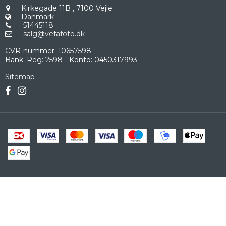
Kirkegade 11B
,
7100 Vejle
Danmark
51445118
salg@vefafoto.dk
CVR-nummer
:
10657598
Bank
:
Reg: 2598 - Konto: 0450317993
Sitemap