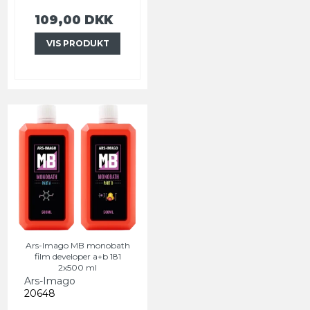
109,00 DKK
VIS PRODUKT
Ars-Imago MB monobath
film developer a+b 181
2x500 ml
Ars-Imago
20648