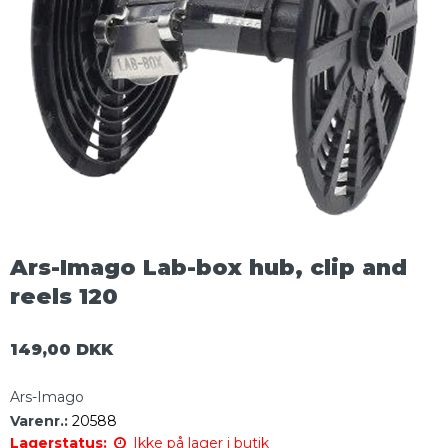
Ars-Imago Lab-box hub, clip and
reels 120
149,00 DKK
Ars-Imago
Varenr.:
20588
Lagerstatus:
Ikke på lager i butik