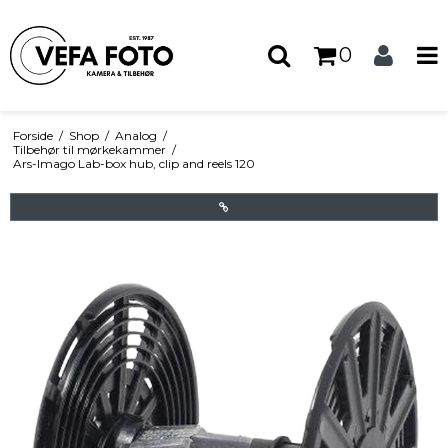
0
Forside
/
Shop
/
Analog
/
Tilbehør til mørkekammer
/
Ars-Imago Lab-box hub, clip and reels 120