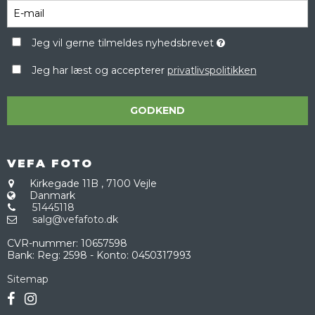
Jeg vil gerne tilmeldes nyhedsbrevet
Jeg har læst og accepterer
privatlivspolitikken
GODKEND
VEFA FOTO
Kirkegade 11B
,
7100 Vejle
Danmark
51445118
salg@vefafoto.dk
CVR-nummer
:
10657598
Bank
:
Reg: 2598 - Konto: 0450317993
Sitemap