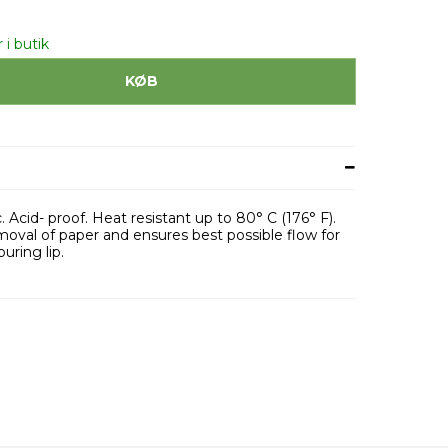
 i butik
KØB
. Acid- proof. Heat resistant up to 80° C (176° F).
val of paper and ensures best possible flow for
uring lip.