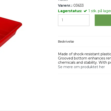
Varenr.:
03633
Lagerstatus:
1
stk.
på lager
Beskrivelse
Made of shock-resistant plastic
Grooved bottom enhances remo
chemicals and stability. With po
Se mere om produktet her