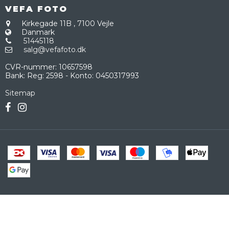
VEFA FOTO
Kirkegade 11B
,
7100 Vejle
Danmark
51445118
salg@vefafoto.dk
CVR-nummer
:
10657598
Bank
:
Reg: 2598 - Konto: 0450317993
Sitemap