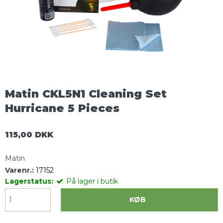
Matin CKL5N1 Cleaning Set
Hurricane 5 Pieces
115,00 DKK
Matin
Varenr.:
17152
Lagerstatus:
På lager i butik
KØB