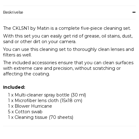
Beskrivelse
The CKL5N1 by Matin is a complete five-piece cleaning set.
With this set you can easily get rid of grease, oil stains, dust,
sand or other dirt on your camera.
You can use this cleaning set to thoroughly clean lenses and
filters as well.
The included accessories ensure that you can clean surfaces
with extreme care and precision, without scratching or
affecting the coating.
Included:
1 x Multi-cleaner spray bottle (30 ml)
1 x Microfiber lens cloth (15x18 cm)
1 x Blower Hurricane
5 x Cotton swab
1 x Cleaning tissue (70 sheets)