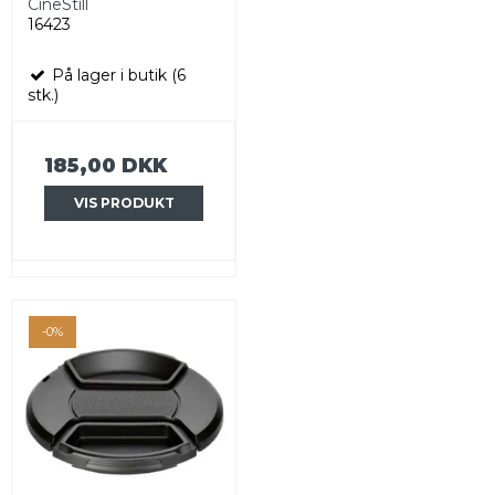
CineStill
16423
På lager i butik (6
stk.)
185,00 DKK
VIS PRODUKT
-0%