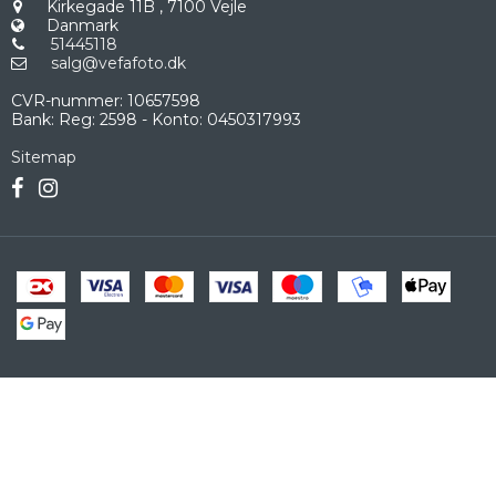
Kirkegade 11B
,
7100 Vejle
Danmark
51445118
salg@vefafoto.dk
CVR-nummer
:
10657598
Bank
:
Reg: 2598 - Konto: 0450317993
Sitemap