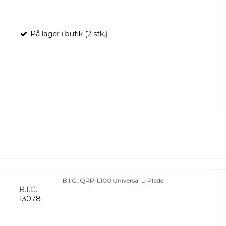
På lager i butik (2 stk.)
B.I.G. QRP-L100 Universal L-Plade
B.I.G.
13078