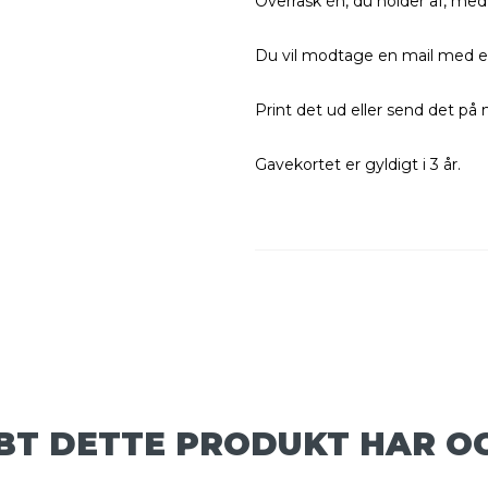
Overrask én, du holder af, med
Du vil modtage en mail med en
Print det ud eller send det på m
Gavekortet er gyldigt i 3 år.
BT DETTE PRODUKT HAR O