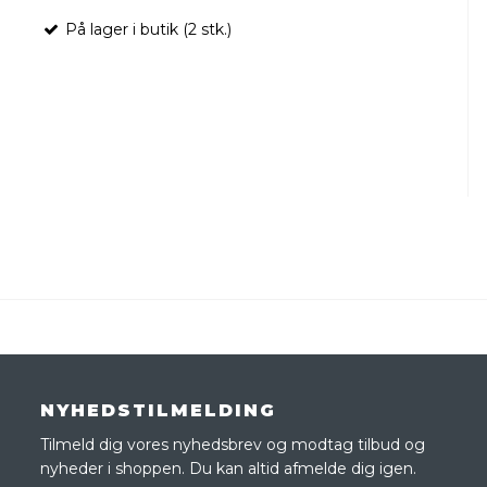
På lager i butik (2 stk.)
NYHEDSTILMELDING
Tilmeld dig vores nyhedsbrev og modtag tilbud og
nyheder i shoppen. Du kan altid afmelde dig igen.