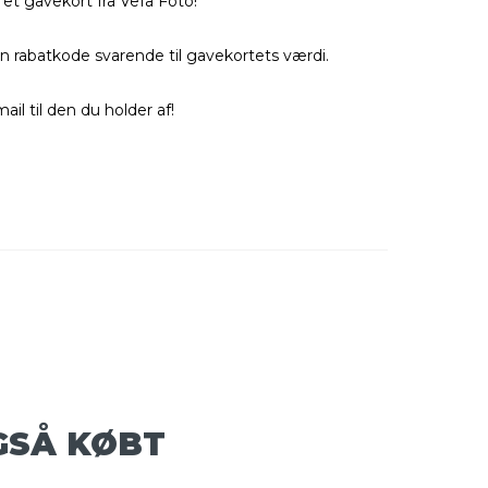
 et gavekort fra Vefa Foto!
 rabatkode svarende til gavekortets værdi.
ail til den du holder af!
GSÅ KØBT