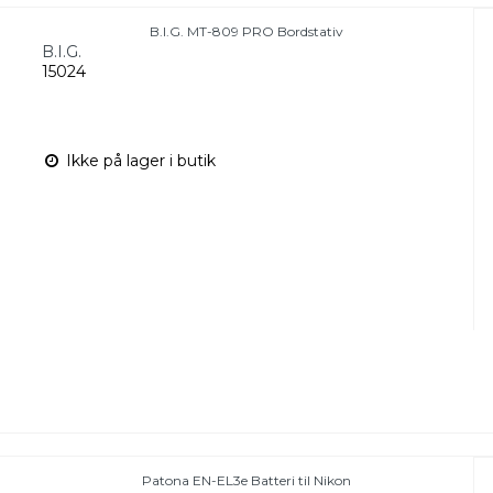
B.I.G. MT-809 PRO Bordstativ
B.I.G.
15024
Ikke på lager i butik
Patona EN-EL3e Batteri til Nikon