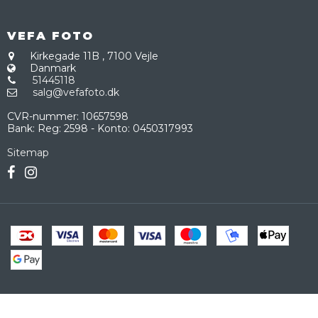
VEFA FOTO
Kirkegade 11B
,
7100 Vejle
Danmark
51445118
salg@vefafoto.dk
CVR-nummer
:
10657598
Bank
:
Reg: 2598 - Konto: 0450317993
Sitemap