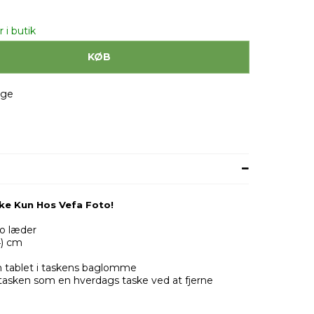
 i butik
KØB
age
ke Kun Hos Vefa Foto!
lo læder
4) cm
 en tablet i taskens baglomme
 tasken som en hverdags taske ved at fjerne