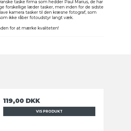
franske taske firma som hedder Paul Marius, de har
forskellige læder tasker, men inden for de sidste
t lave kamera tasker til den kræsne fotograf, som
som ikke råber fotoudstyr langt væk.
ånden for at mærke kvaliteten!
119,00 DKK
VIS PRODUKT