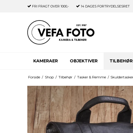
FRI FRAGT
OVER 1000,-
14 DAGES
FORTRYDELSESRET
KAMERAER
OBJEKTIVER
TILBEHØR
Forside
/
Shop
/
Tilbehør
/
Tasker & Remme
/
Skuldertaske