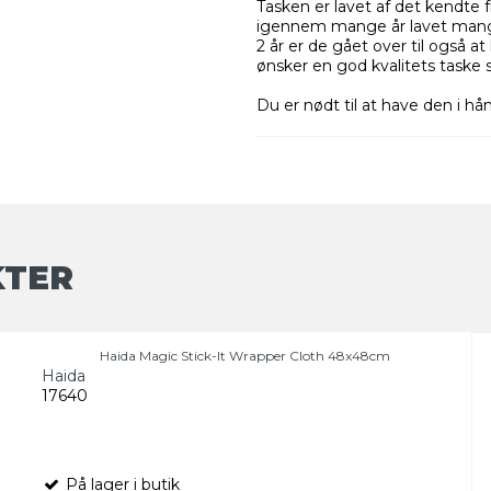
Tasken er lavet af det kendte 
igennem mange år lavet mange 
2 år er de gået over til også a
ønsker en god kvalitets taske 
Du er nødt til at have den i h
KTER
Haida Magic Stick-It Wrapper Cloth 48x48cm
Haida
17640
På lager i butik