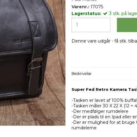
Varenr.:
17075
Lagerstatus:
3
stk.
på lager
Denne vare udgår - få stk. tilb
Beskrivelse
Super Fed Retro Kamera Tas
-Tasken er lavet af 100% buffa
-Tasken måler 30 X 22 X (12 + 
-Der medfølger rumdelere
-Der er plads til en Ipad eller
-Der er mulighed for at bruge
rumdelerne