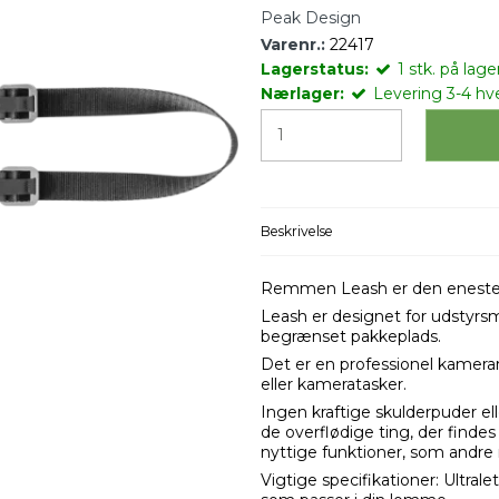
Peak Design
Varenr.:
22417
Lagerstatus:
1
stk.
på lager
Nærlager:
Levering 3-4 hv
Beskrivelse
Remmen Leash er den eneste 
Leash er designet for udstyrsmin
begrænset pakkeplads.
Det er en professionel kamera
eller kameratasker.
Ingen kraftige skulderpuder ell
de overflødige ting, der find
nyttige funktioner, som andre
Vigtige specifikationer: Ultral