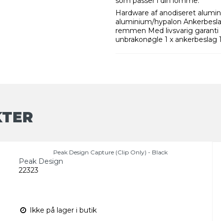
som passer i din lomme.
Hardware af anodiseret alumin
aluminium/hypalon Ankerbeslag m
remmen Med livsvarig garanti I 
unbrakonøgle 1 x ankerbeslag 
KTER
Peak Design Capture (Clip Only) - Black
Peak Design
22323
Ikke på lager i butik