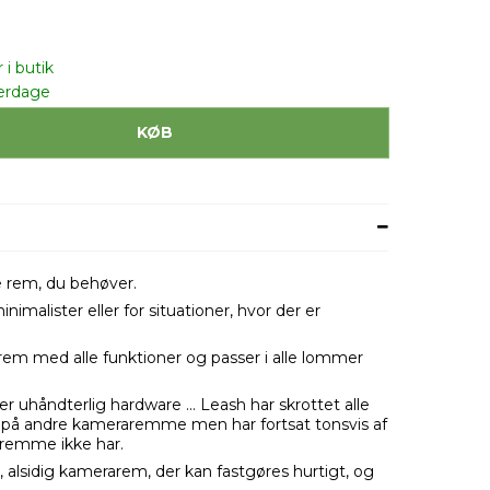
 i butik
erdage
KØB
rem, du behøver.
imalister eller for situationer, hvor der er
rem med alle funktioner og passer i alle lommer
er uhåndterlig hardware ... Leash har skrottet alle
es på andre kameraremme men har fortsat tonsvis af
 remme ikke har.
et, alsidig kamerarem, der kan fastgøres hurtigt, og