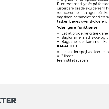
Rummet med lynlås på forsiden 
justerbare brede skulderrem ha
reducerer belastningen på sku
bagsiden behandlet med en skrid
tasken bæres over skulderen.
Yderligere funktioner
Let at bruge, lang trækfane 
Baglomme med løkke og t
Bagpanel, der kommer i kont
KAPACITET
Leica eller spejlløst kamera
2 linser
Fremstillet i Japan
KTER