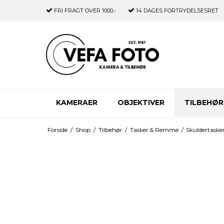
FRI FRAGT
OVER 1000,-
14 DAGES
FORTRYDELSESRET
KAMERAER
OBJEKTIVER
TILBEHØR
Forside
/
Shop
/
Tilbehør
/
Tasker & Remme
/
Skuldertaske