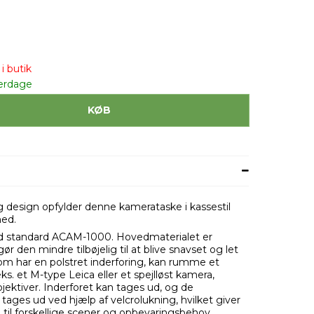
i butik
erdage
KØB
 design opfylder denne kamerataske i kassestil
hed.
nd standard ACAM-1000. Hovedmaterialet er
r den mindre tilbøjelig til at blive snavset og let
m har en polstret inderforing, kan rumme et
s. et M-type Leica eller et spejlløst kamera,
ktiver. Inderforet kan tages ud, og de
ages ud ved hjælp af velcrolukning, hvilket giver
 til forskellige scener og opbevaringsbehov.