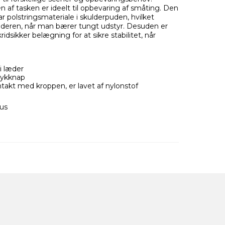
af tasken er ideelt til opbevaring af småting. Den
r polstringsmateriale i skulderpuden, hvilket
lderen, når man bærer tungt udstyr. Desuden er
sikker belægning for at sikre stabilitet, når
i læder
rykknap
akt med kroppen, er lavet af nylonstof
hus