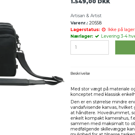
1.549,00 DKK
Artisan & Artist
Varenr.:
20558
Lagerstatus:
Ikke på lager 
Nærlager:
Levering 3-4 hv
Beskrivelse
Med stor vægt på materiale og
konceptet med klassisk enkel
Den er en størrelse mindre e
vandafvisende kanvas, hvilket gø
at håndtere. Hovedrummet, so
enkelt kompakt kamerahus, f.ek
sammen med maksimalt to obje
medfølgende skillevægge kan t
mulighed for at tilpasse tasken