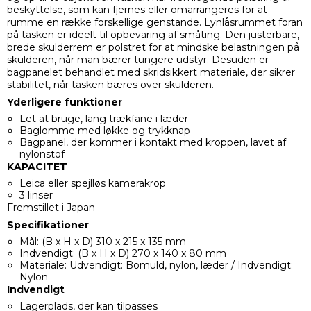
beskyttelse, som kan fjernes eller omarrangeres for at
rumme en række forskellige genstande. Lynlåsrummet foran
på tasken er ideelt til opbevaring af småting. Den justerbare,
brede skulderrem er polstret for at mindske belastningen på
skulderen, når man bærer tungere udstyr. Desuden er
bagpanelet behandlet med skridsikkert materiale, der sikrer
stabilitet, når tasken bæres over skulderen.
Yderligere funktioner
Let at bruge, lang trækfane i læder
Baglomme med løkke og trykknap
Bagpanel, der kommer i kontakt med kroppen, lavet af
nylonstof
KAPACITET
Leica eller spejlløs kamerakrop
3 linser
Fremstillet i Japan
Specifikationer
Mål: (B x H x D) 310 x 215 x 135 mm
Indvendigt: (B x H x D) 270 x 140 x 80 mm
Materiale: Udvendigt: Bomuld, nylon, læder / Indvendigt:
Nylon
Indvendigt
Lagerplads, der kan tilpasses