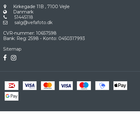
Kirkegade 11B
,
7100 Vejle
Danmark
51445118
salg@vefafoto.dk
CVR-nummer
:
10657598
Bank
:
Reg: 2598 - Konto: 0450317993
Sitemap