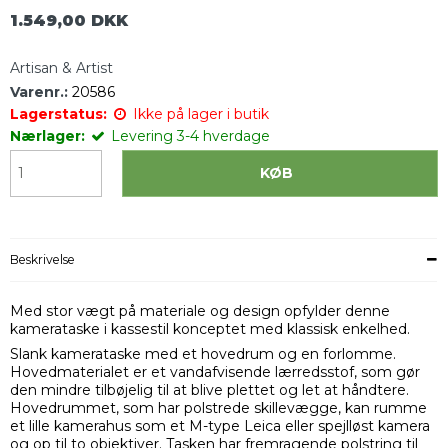
1.549,00 DKK
Artisan & Artist
Varenr.:
20586
Lagerstatus:
Ikke på lager i butik
Nærlager:
Levering 3-4 hverdage
KØB
Beskrivelse
Med stor vægt på materiale og design opfylder denne
kamerataske i kassestil konceptet med klassisk enkelhed.
Slank kamerataske med et hovedrum og en forlomme.
Hovedmaterialet er et vandafvisende lærredsstof, som gør
den mindre tilbøjelig til at blive plettet og let at håndtere.
Hovedrummet, som har polstrede skillevægge, kan rumme
et lille kamerahus som et M-type Leica eller spejlløst kamera
og op til to objektiver. Tasken har fremragende polstring til