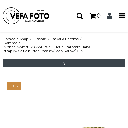
0
Forside
/
Shop
/
Tilbehør
/
Tasker & Remme
/
Remme
/
Artisan & Artist | ACAM-P04H | Multi Paracord Hand
strap w/ Celtic button knot (w/Loop) Yellow/BLK
-30%