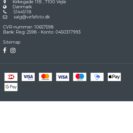
Kirkegade 11B
,
7100 Vejle
Danmark
51445118
salg@vefafoto.dk
CVR-nummer
:
10657598
Bank
:
Reg: 2598 - Konto: 0450317993
Sitemap