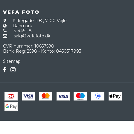
VEFA FOTO
Kirkegade 11B
,
7100 Vejle
Danmark
51445118
salg@vefafoto.dk
CVR-nummer
:
10657598
Bank
:
Reg: 2598 - Konto: 0450317993
Sitemap