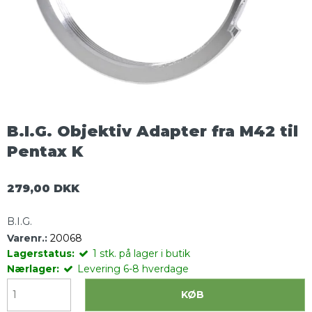
B.I.G. Objektiv Adapter fra M42 til
Pentax K
279,00 DKK
B.I.G.
Varenr.:
20068
Lagerstatus:
1
stk.
på lager i butik
Nærlager:
Levering 6-8 hverdage
KØB