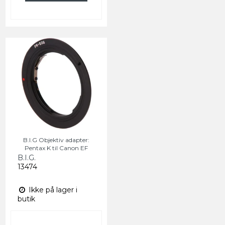
B.I.G Objektiv adapter:
Pentax K til Canon EF
B.I.G.
13474
Ikke på lager i
butik