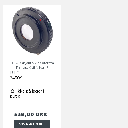
B.I.G. Objektiv Adapter fra
Pentax K til Nikon F
B.I.G.
24309
Ikke på lager i
butik
539,00 DKK
VIS PRODUKT