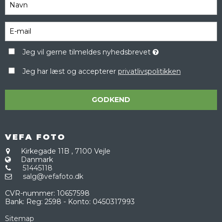
Jeg vil gerne tilmeldes nyhedsbrevet
Jeg har læst og accepterer
privatlivspolitikken
GODKEND
VEFA FOTO
Kirkegade 11B
,
7100 Vejle
Danmark
51445118
salg@vefafoto.dk
CVR-nummer
:
10657598
Bank
:
Reg: 2598 - Konto: 0450317993
Sitemap