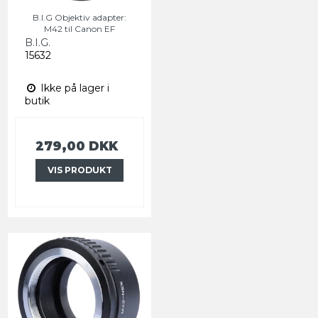
B.I.G Objektiv adapter:
M42 til Canon EF
B.I.G.
15632
Ikke på lager i
butik
279,00 DKK
VIS PRODUKT