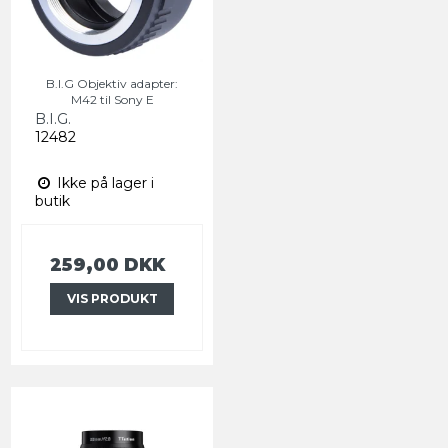
B.I.G Objektiv adapter:
M42 til Sony E
B.I.G.
12482
Ikke på lager i
butik
259,00 DKK
VIS PRODUKT