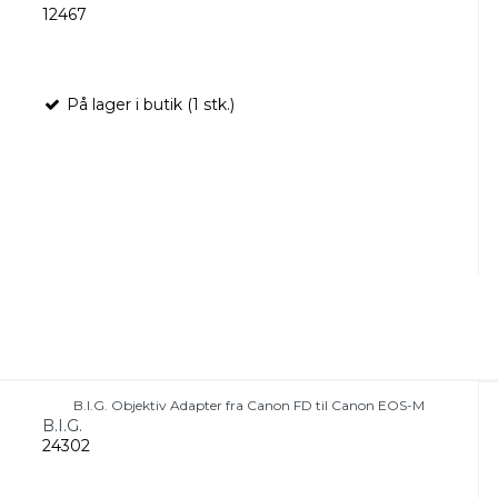
12467
På lager i butik (1 stk.)
B.I.G. Objektiv Adapter fra Canon FD til Canon EOS-M
B.I.G.
24302