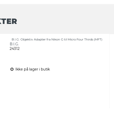
KTER
B.I.G. Objektiv Adapter fra Nikon G til Micro Four Thirds (MFT)
B.I.G.
24312
Ikke på lager i butik