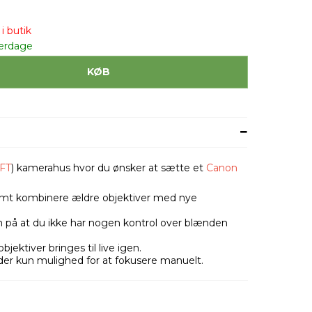
i butik
verdage
KØB
MFT
) kamerahus hvor du ønsker at sætte et
Canon
mt kombinere ældre objektiver med nye
å at du ikke har nogen kontrol over blænden
ektiver bringes til live igen.
der kun mulighed for at fokusere manuelt.