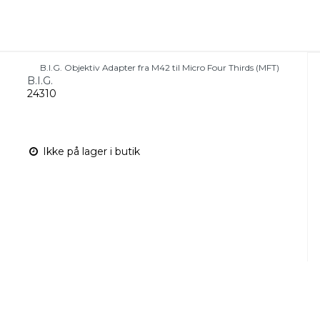
B.I.G. Objektiv Adapter fra M42 til Micro Four Thirds (MFT)
B.I.G.
24310
Ikke på lager i butik