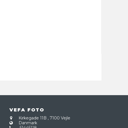
VEFA FOTO
Kirkegade 11B
,
7100 Vejle
Danmark
51445118