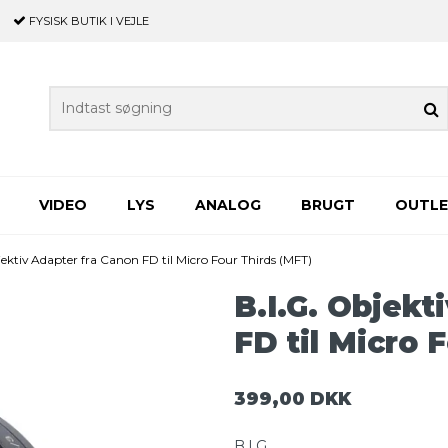
FYSISK BUTIK
I VEJLE
VIDEO
LYS
ANALOG
BRUGT
OUTL
jektiv Adapter fra Canon FD til Micro Four Thirds (MFT)
B.I.G. Objekt
FD til Micro 
399,00 DKK
B.I.G.