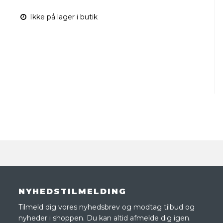
Ikke på lager i butik
NYHEDSTILMELDING
Tilmeld dig vores nyhedsbrev og modtag tilbud og
nyheder i shoppen. Du kan altid afmelde dig igen.