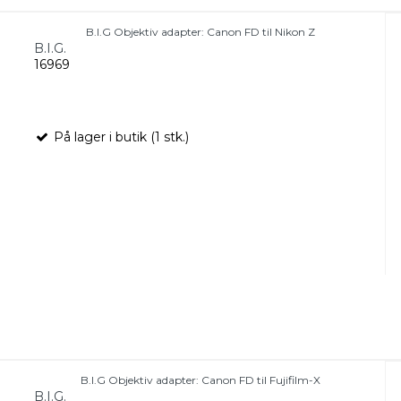
B.I.G Objektiv adapter: Canon FD til Nikon Z
B.I.G.
16969
På lager i butik (1 stk.)
B.I.G Objektiv adapter: Canon FD til Fujifilm-X
B.I.G.