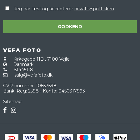
Jeg har læst og accepterer
privatlivspolitikken
GODKEND
VEFA FOTO
Kirkegade 11B
,
7100 Vejle
Danmark
51445118
salg@vefafoto.dk
CVR-nummer
:
10657598
Bank
:
Reg: 2598 - Konto: 0450317993
Sitemap