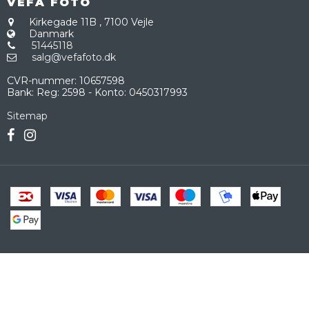
VEFA FOTO
Kirkegade 11B
,
7100 Vejle
Danmark
51445118
salg@vefafoto.dk
CVR-nummer
:
10657598
Bank
:
Reg: 2598 - Konto: 0450317993
Sitemap