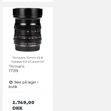
7Artisans 10mm f/2.8
Fisheye ED t/Canon RF
7Artisans
17139
Ikke på lager i
butik
2.749,00
DKK