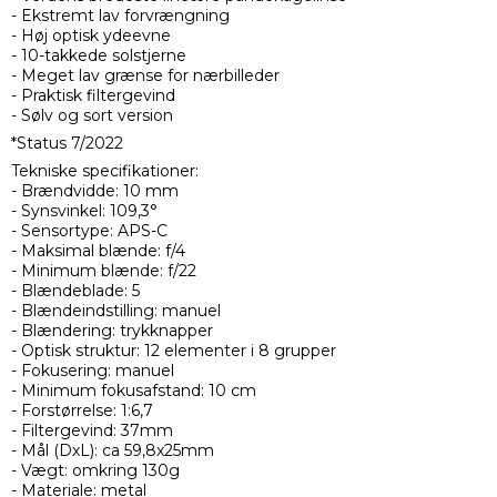
- Ekstremt lav forvrængning
- Høj optisk ydeevne
- 10-takkede solstjerne
- Meget lav grænse for nærbilleder
- Praktisk filtergevind
- Sølv og sort version
*Status 7/2022
Tekniske specifikationer:
- Brændvidde: 10 mm
- Synsvinkel: 109,3°
- Sensortype: APS-C
- Maksimal blænde: f/4
- Minimum blænde: f/22
- Blændeblade: 5
- Blændeindstilling: manuel
- Blændering: trykknapper
- Optisk struktur: 12 elementer i 8 grupper
- Fokusering: manuel
- Minimum fokusafstand: 10 cm
- Forstørrelse: 1:6,7
- Filtergevind: 37mm
- Mål (DxL): ca 59,8x25mm
- Vægt: omkring 130g
- Materiale: metal