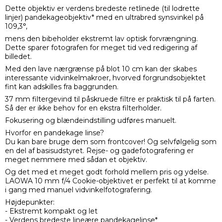
Dette objektiv er verdens bredeste retlinede (til lodrette
linjer) pandekageobjektiv* med en ultrabred synsvinkel på
109,3°,
mens den bibeholder ekstremt lav optisk forvrængning.
Dette sparer fotografen for meget tid ved redigering af
billedet.
Med den lave nærgrænse på blot 10 cm kan der skabes
interessante vidvinkelmakroer, hvorved forgrundsobjektet
fint kan adskilles fra baggrunden.
37 mm filtergevind til påskruede filtre er praktisk til på farten.
Så der er ikke behov for en ekstra filterholder.
Fokusering og blændeindstilling udføres manuelt.
Hvorfor en pandekage linse?
Du kan bare bruge dem som frontcover! Og selvfølgelig som
en del af basisudstyret. Rejse- og gadefotografering er
meget nemmere med sådan et objektiv.
Og det med et meget godt forhold mellem pris og ydelse.
LAOWA 10 mm f/4 Cookie-objektivet er perfekt til at komme
i gang med manuel vidvinkelfotografering.
Højdepunkter:
- Ekstremt kompakt og let
- Verdens bredeste lineære pandekagelinse*