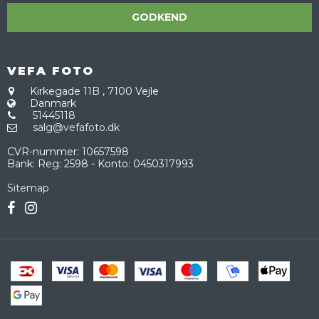
GODKEND
VEFA FOTO
Kirkegade 11B
,
7100 Vejle
Danmark
51445118
salg@vefafoto.dk
CVR-nummer
:
10657598
Bank
:
Reg: 2598 - Konto: 0450317993
Sitemap