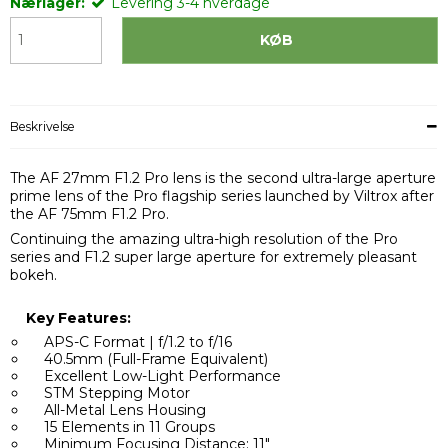
Nærlager:
Levering 3-4 hverdage
KØB
Beskrivelse
The AF 27mm F1.2 Pro lens is the second ultra-large aperture
prime lens of the Pro flagship series launched by Viltrox after
the AF 75mm F1.2 Pro.
Continuing the amazing ultra-high resolution of the Pro
series and F1.2 super large aperture for extremely pleasant
bokeh.
Key Features:
APS-C Format | f/1.2 to f/16
40.5mm (Full-Frame Equivalent)
Excellent Low-Light Performance
STM Stepping Motor
All-Metal Lens Housing
15 Elements in 11 Groups
Minimum Focusing Distance: 11"