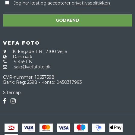
Jeg har læst og accepterer
privatlivspolitikken
GODKEND
VEFA FOTO
Kirkegade 11B
,
7100 Vejle
Danmark
51445118
salg@vefafoto.dk
CVR-nummer
:
10657598
Bank
:
Reg: 2598 - Konto: 0450317993
Sitemap