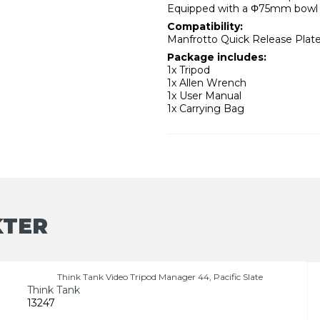
Equipped with a Φ75mm bowl
Compatibility:
Manfrotto Quick Release Plate
Package includes:
1x Tripod
1x Allen Wrench
1x User Manual
1x Carrying Bag
KTER
Think Tank Video Tripod Manager 44, Pacific Slate
Think Tank
13247