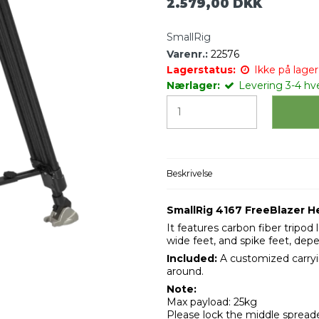
2.579,00 DKK
SmallRig
Varenr.:
22576
Lagerstatus:
Ikke på lager 
Nærlager:
Levering 3-4 hv
Beskrivelse
SmallRig 4167 FreeBlazer H
It features carbon fiber tripod
wide feet, and spike feet, dep
Included:
A customized carryin
around.
Note:
Max payload: 25kg
Please lock the middle spreade