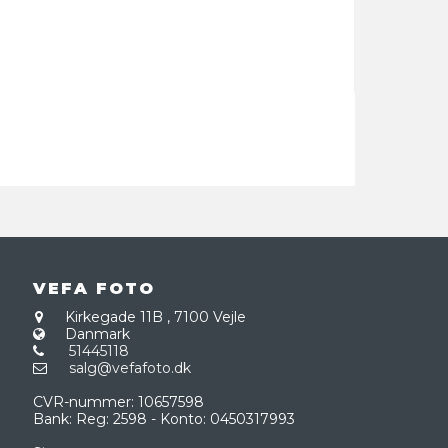
VEFA FOTO
Kirkegade 11B
,
7100 Vejle
Danmark
51445118
salg@vefafoto.dk
CVR-nummer
:
10657598
Bank
:
Reg: 2598 - Konto: 0450317993