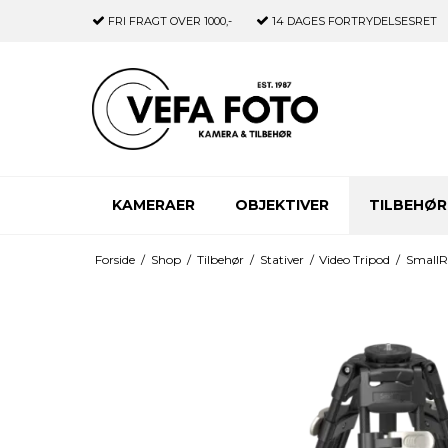
FRI FRAGT
OVER 1000,-
14 DAGES
FORTRYDELSESRET
KAMERAER
OBJEKTIVER
TILBEHØR
Forside
/
Shop
/
Tilbehør
/
Stativer
/
Video Tripod
/
SmallR