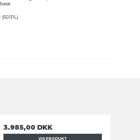
 base
 (501PL)
3.985,00 DKK
VIS PRODUKT