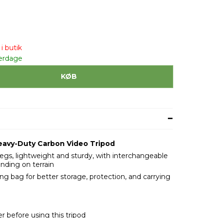
i butik
erdage
KØB
eavy-Duty Carbon Video Tripod
 legs, lightweight and sturdy, with interchangeable
ending on terrain
g bag for better storage, protection, and carrying
r before using this tripod