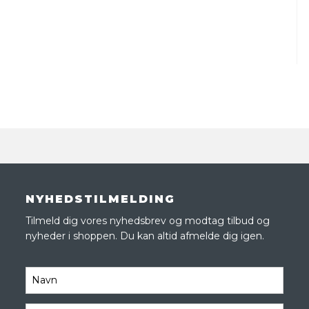
NYHEDSTILMELDING
Tilmeld dig vores nyhedsbrev og modtag tilbud og
nyheder i shoppen. Du kan altid afmelde dig igen.