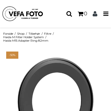
0
Forside
/
Shop
/
Tilbehør
/
Filtre
/
Haida M Filter Holder System
/
Haida M15 Adapter Ring 82mm
-50%