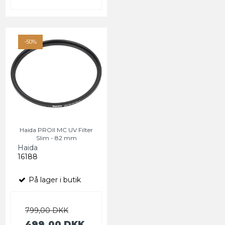
-50%
Haida PROII MC UV Filter
Slim - 82 mm
Haida
16188
På lager i butik
799,00 DKK
499,00 DKK