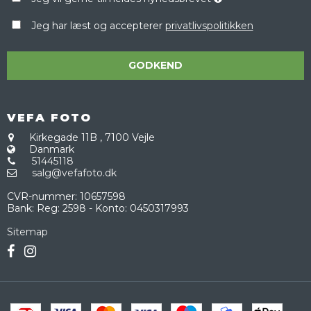
Jeg har læst og accepterer
privatlivspolitikken
GODKEND
VEFA FOTO
Kirkegade 11B
,
7100 Vejle
Danmark
51445118
salg@vefafoto.dk
CVR-nummer
:
10657598
Bank
:
Reg: 2598 - Konto: 0450317993
Sitemap