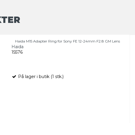
KTER
Haida M15 Adapter Ring for Sony FE 12-24mm F2.8 GM Lens
Haida
15576
På lager i butik (1 stk.)