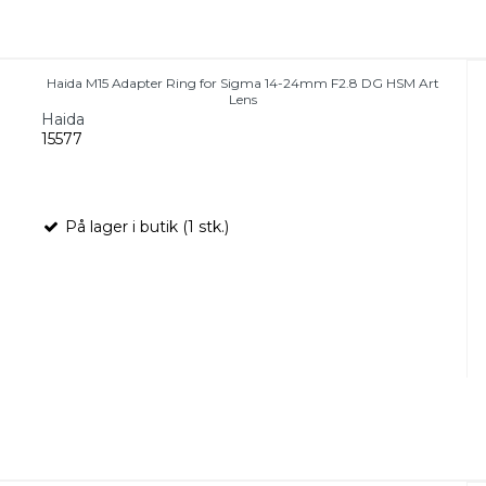
Haida M15 Adapter Ring for Sigma 14-24mm F2.8 DG HSM Art
Lens
Haida
15577
På lager i butik (1 stk.)