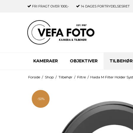
FRI FRAGT
OVER 1000,-
14 DAGES
FORTRYDELSESRET
KAMERAER
OBJEKTIVER
TILBEHØR
Forside
/
Shop
/
Tilbehør
/
Filtre
/
Haida M Filter Holder Sy
-50%