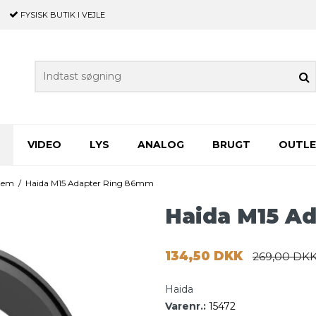
FYSISK BUTIK
I VEJLE
VIDEO
LYS
ANALOG
BRUGT
OUTL
stem
/
Haida M15 Adapter Ring 86mm
Haida M15 A
134,50 DKK
269,00 DK
Haida
Varenr.:
15472