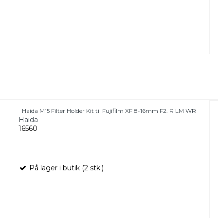
Haida M15 Filter Holder Kit til Fujifilm XF 8-16mm F2. R LM WR
Haida
16560
På lager i butik (2 stk.)