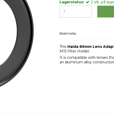
Lagerstatus:
2
stk.
på lager
Beskrivelse
This
Haida 86mm Lens Adapt
M15 Filter Holder.
It is compatible with lenses t
an aluminum alloy construction 