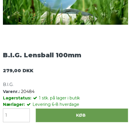
B.I.G. Lensball 100mm
279,00 DKK
B.I.G.
Varenr.:
20484
Lagerstatus:
1
stk.
på lager i butik
Nærlager:
Levering 6-8 hverdage
KØB