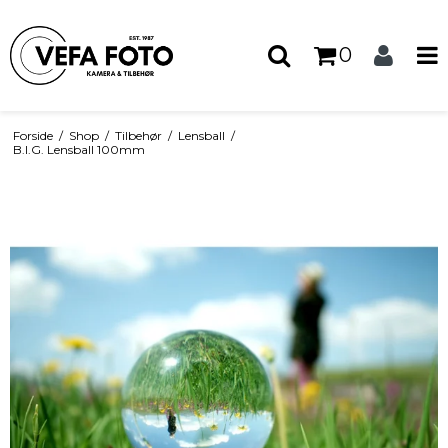
0
Forside
/
Shop
/
Tilbehør
/
Lensball
/
B.I.G. Lensball 100mm