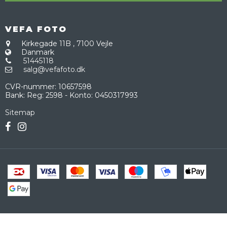
VEFA FOTO
Kirkegade 11B
,
7100 Vejle
Danmark
51445118
salg@vefafoto.dk
CVR-nummer
:
10657598
Bank
:
Reg: 2598 - Konto: 0450317993
Sitemap