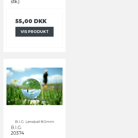
stk.)
55,00 DKK
VIS PRODUKT
B.I.G. Lensball 80mm
B.I.G.
20374